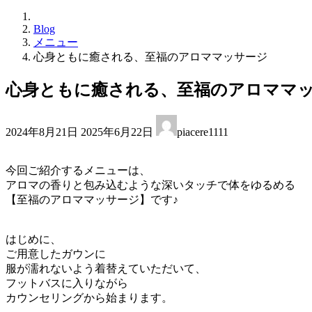
Blog
メニュー
心身ともに癒される、至福のアロママッサージ
心身ともに癒される、至福のアロママ
最
2024年8月21日
2025年6月22日
piacere1111
終
更
新
今回ご紹介するメニューは、
日
アロマの香りと包み込むような深いタッチで体をゆるめる
時
【至福のアロママッサージ】です♪
:
はじめに、
ご用意したガウンに
服が濡れないよう着替えていただいて、
フットバスに入りながら
カウンセリングから始まります。