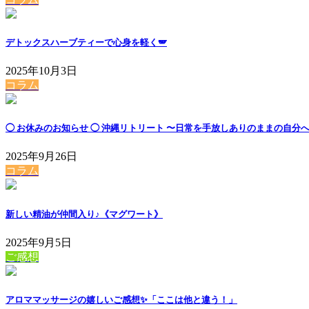
デトックスハーブティーで心身を軽く🪽
2025年10月3日
コラム
◯ お休みのお知らせ ◯ 沖縄リトリート 〜日常を手放しありのままの自分
2025年9月26日
コラム
新しい精油が仲間入り♪《マグワート》
2025年9月5日
ご感想
アロママッサージの嬉しいご感想✨「ここは他と違う！」