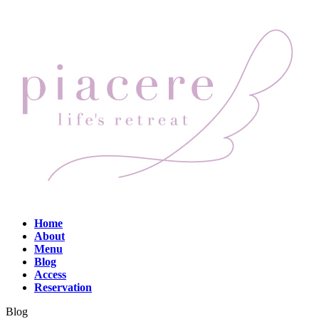
コ
ナ
ン
ビ
テ
ゲ
ン
ー
ツ
シ
へ
ョ
ス
ン
キ
に
ッ
移
プ
動
Home
About
Menu
Blog
Access
Reservation
Blog