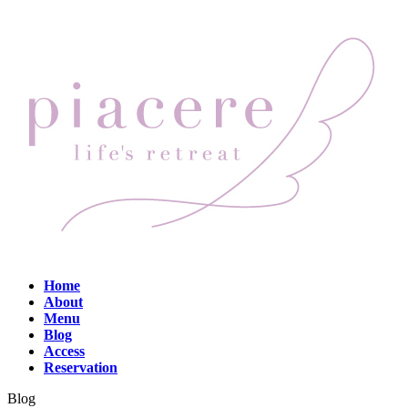
コ
ナ
ン
ビ
テ
ゲ
ン
ー
ツ
シ
へ
ョ
ス
ン
キ
に
ッ
移
プ
動
Home
About
Menu
Blog
Access
Reservation
Blog