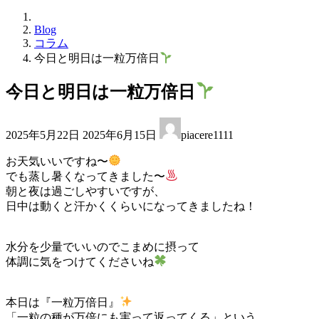
Blog
コラム
今日と明日は一粒万倍日
今日と明日は一粒万倍日
最
2025年5月22日
2025年6月15日
piacere1111
終
更
お天気いいですね〜
新
でも蒸し暑くなってきました〜
日
朝と夜は過ごしやすいですが、
時
日中は動くと汗かくくらいになってきましたね！
:
水分を少量でいいのでこまめに摂って
体調に気をつけてくださいね
本日は『一粒万倍日』
「一粒の種が万倍にも実って返ってくる」という