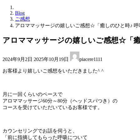
Blog
ご感想
アロママッサージの嬉しいご感想☆「癒しのひと時♪ 
アロママッサージの嬉しいご感想☆「癒
最
2024年9月2日
2025年10月19日
piacere1111
終
更
お客様より嬉しいご感想をいただきました^ ^
新
日
時
:
月に一回くらいのペースで
アロママッサージ60分～80分（ヘッドスパつき）の
コースを受けていただいているお客様です。
カウンセリングでお話を伺うと、
「前に指摘してもらった呼吸について