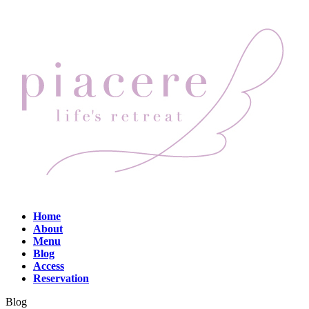
コ
ナ
ン
ビ
テ
ゲ
ン
ー
ツ
シ
へ
ョ
ス
ン
キ
に
ッ
移
プ
動
Home
About
Menu
Blog
Access
Reservation
Blog