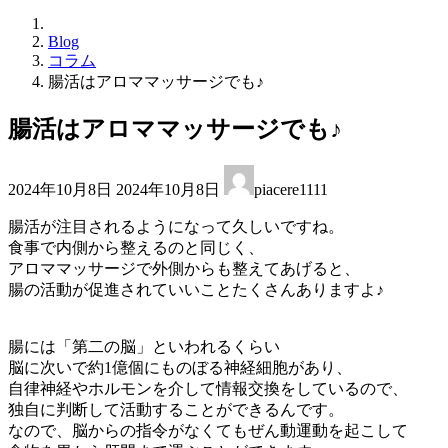
Blog
コラム
腸活はアロママッサージでも♪
腸活はアロママッサージでも♪
最
2024年10月8日
2024年10月8日
piacere1111
終
更
腸活が注目されるようになって久しいですね。
新
食事で内側から整えるのと同じく、
日
アロママッサージで外側からも整えてあげると、
時
腸の活動が促進されていいことたくさんありますよ♪
:
腸には「第二の脳」といわれるくらい
脳に次いで約1億個にものぼる神経細胞があり、
自律神経やホルモンを介して情報交換をしているので、
独自に判断して活動することができるんです。
なので、脳からの指令がなくてもぜん動運動を起こして