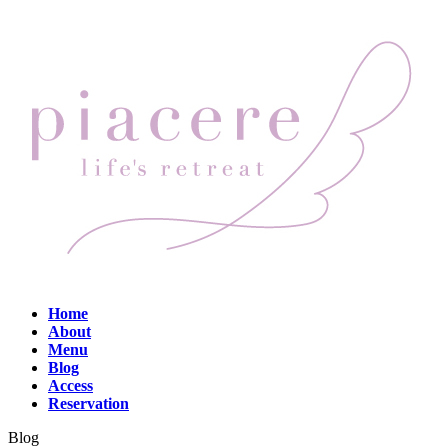
コ
ナ
ン
ビ
テ
ゲ
ン
ー
ツ
シ
へ
ョ
ス
ン
キ
に
ッ
移
プ
動
Home
About
Menu
Blog
Access
Reservation
Blog