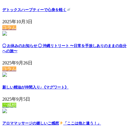
デトックスハーブティーで心身を軽く
2025年10月3日
コラム
◯ お休みのお知らせ ◯ 沖縄リトリート 〜日常を手放しありのままの自分
への旅〜
2025年9月26日
コラム
新しい精油が仲間入り♪《マグワート》
2025年9月5日
ご感想
アロママッサージの嬉しいご感想
「ここは他と違う！」