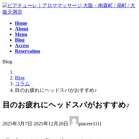
コ
ナ
ン
ビ
テ
ゲ
Home
ン
ー
About
ツ
シ
Menu
へ
ョ
Blog
ス
ン
Access
キ
に
Reservation
ッ
移
Blog
プ
動
Blog
コラム
目のお疲れにヘッドスパがおすすめ♪
目のお疲れにヘッドスパがおすすめ♪
最
2025年3月7日
2025年12月20日
piacere1111
終
更
新