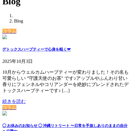
Blog
Blog
コラム
デトックスハーブティーで心身を軽く🪽
2025年10月3日
⁡10月からウェルカムハーブティーが変わりました！⁡⁡⁡その名も
可愛らしい ''守護天使のお茶'' です♪⁡⁡⁡アップルやふんわり甘い
香りにフェンネルやコリアンダーを絶妙にブレンドされたデ
トックスハーブティーです♪⁡⁡ […]
続きを読む
コラム
◯ お休みのお知らせ ◯ 沖縄リトリート 〜日常を手放しありのままの自分
への旅〜