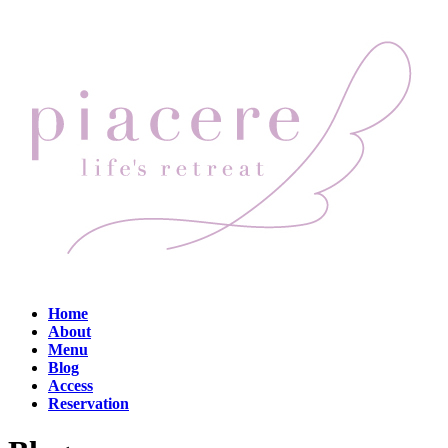
コ
ナ
ン
ビ
テ
ゲ
ン
ー
ツ
シ
へ
ョ
ス
ン
キ
に
ッ
移
プ
動
Home
About
Menu
Blog
Access
Reservation