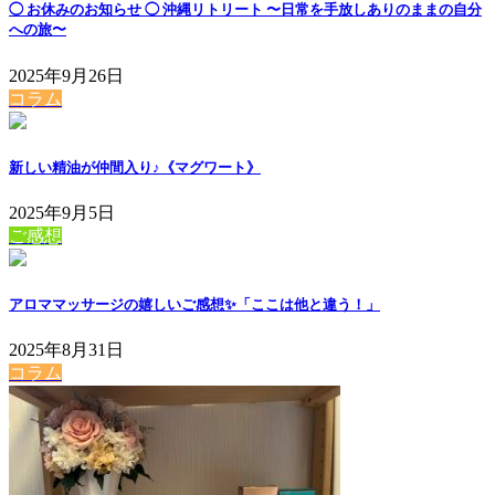
◯ お休みのお知らせ ◯ 沖縄リトリート 〜日常を手放しありのままの自分
への旅〜
2025年9月26日
コラム
新しい精油が仲間入り♪《マグワート》
2025年9月5日
ご感想
アロママッサージの嬉しいご感想✨「ここは他と違う！」
2025年8月31日
コラム