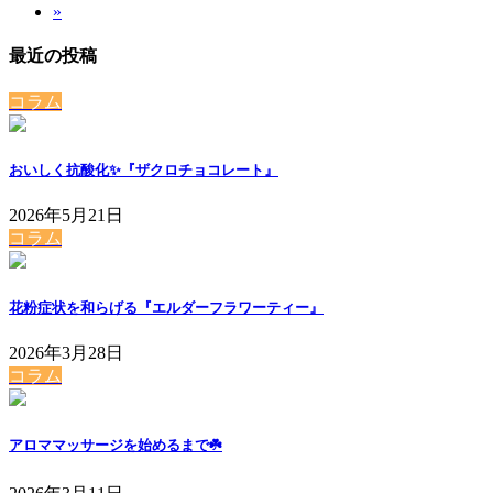
ペ
ー
ジ
»
定
ー
ジ
ー
ペ
ジ
最近の投稿
ー
ジ
ジ
コラム
送
り
おいしく抗酸化✨『ザクロチョコレート』
2026年5月21日
コラム
花粉症状を和らげる『エルダーフラワーティー』
2026年3月28日
コラム
アロママッサージを始めるまで☘️