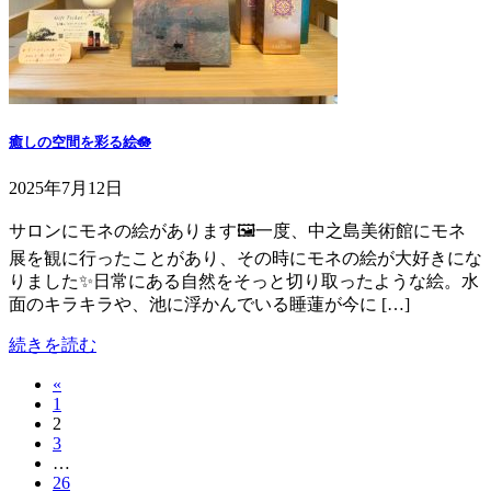
癒しの空間を彩る絵🪷
2025年7月12日
サロンにモネの絵があります🖼️⁡⁡⁡一度、中之島美術館にモネ
展を観に行ったことがあり、その時にモネの絵が大好きにな
りました✨⁡⁡⁡日常にある自然をそっと切り取ったような絵。⁡⁡水
面のキラキラや、池に浮かんでいる睡蓮が今に […]
続きを読む
«
投
固
1
稿
固
2
定
固
3
定
ペ
の
…
定
ペ
ー
固
26
ペ