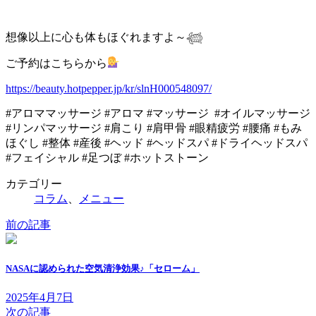
想像以上に心も体もほぐれますよ～𓆉
ご予約はこちらから
https://beauty.hotpepper.jp/kr/slnH000548097/
#アロママッサージ #アロマ #マッサージ #オイルマッサージ
#リンパマッサージ #肩こり #肩甲骨 #眼精疲労 #腰痛 #もみ
ほぐし #整体 #産後 #ヘッド #ヘッドスパ #ドライヘッドスパ
#フェイシャル #足つぼ #ホットストーン
カテゴリー
コラム
、
メニュー
前の記事
NASAに認められた空気清浄効果♪「セローム」
2025年4月7日
次の記事