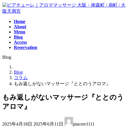
コ
ナ
ン
ビ
テ
ゲ
Home
ン
ー
About
ツ
シ
Menu
へ
ョ
Blog
ス
ン
Access
キ
に
Reservation
ッ
移
Blog
プ
動
Blog
コラム
もみ返しがないマッサージ『ととのうアロマ』
もみ返しがないマッサージ『ととのう
アロマ』
最
2025年4月18日
2025年6月11日
piacere1111
終