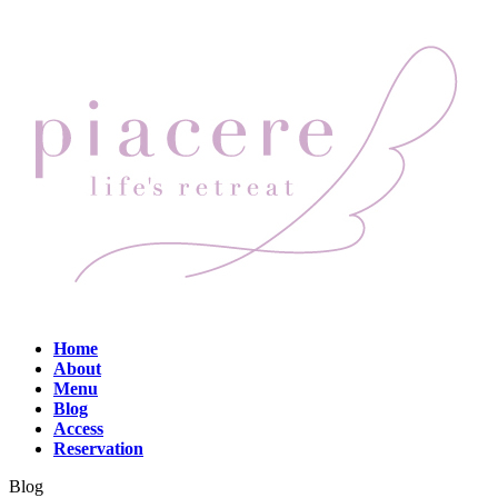
コ
ナ
ン
ビ
テ
ゲ
ン
ー
ツ
シ
へ
ョ
ス
ン
キ
に
ッ
移
プ
動
Home
About
Menu
Blog
Access
Reservation
Blog