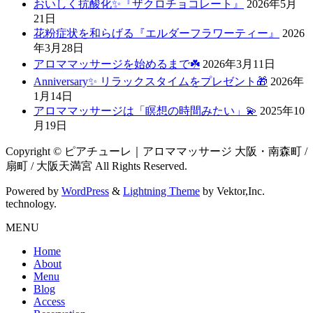
おいしく抗酸化✨『ザクロチョコレート』
2026年5月
21日
花粉症状を和らげる『エルダーフラワーティー』
2026
年3月28日
アロママッサージを始めるまで☘️
2026年3月11日
Anniversary✨ リラックスタイムをプレゼント🎁
2026年
1月14日
アロママッサージは「瞑想の時間みたい」💫
2025年10
月19日
Copyright © ピアチューレ｜アロママッサージ 大阪・南森町 /
扇町 / 大阪天満宮 All Rights Reserved.
Powered by
WordPress
&
Lightning Theme
by Vektor,Inc.
technology.
MENU
Home
About
Menu
Blog
Access