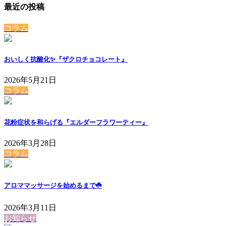
ペ
ジ
最近の投稿
ー
ー
ジ
コラム
ジ
送
おいしく抗酸化✨『ザクロチョコレート』
り
2026年5月21日
コラム
花粉症状を和らげる『エルダーフラワーティー』
2026年3月28日
コラム
アロママッサージを始めるまで☘️
2026年3月11日
お知らせ