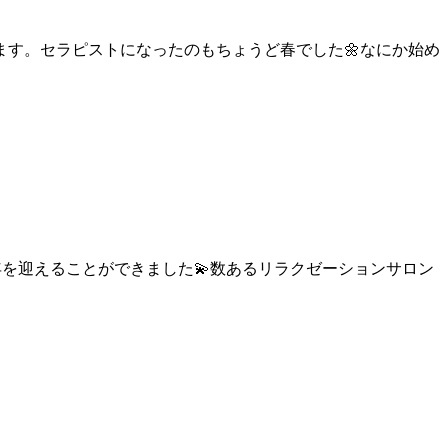
す。セラピストになったのもちょうど春でした🌼⁡⁡なにか始め
周年を迎えることができました💫⁡⁡⁡数あるリラクゼーションサロン