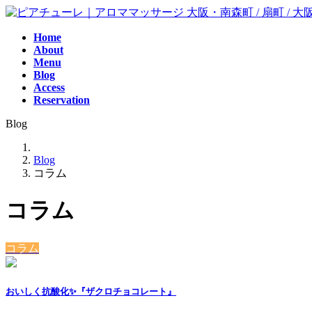
コ
ナ
ン
ビ
Home
テ
ゲ
About
ン
ー
Menu
ツ
シ
Blog
へ
ョ
Access
ス
ン
Reservation
キ
に
Blog
ッ
移
プ
動
Blog
コラム
コラム
コラム
おいしく抗酸化✨『ザクロチョコレート』