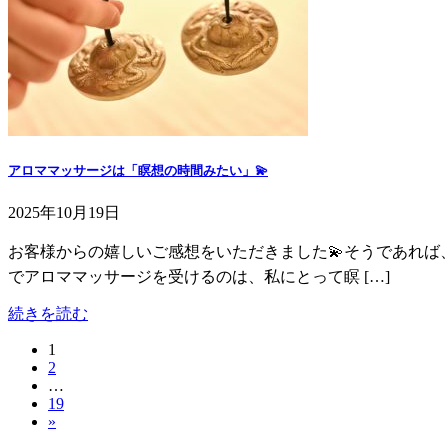
アロママッサージは「瞑想の時間みたい」💫
2025年10月19日
お客様からの嬉しいご感想をいただきました💫そうであれば、
でアロママッサージを受けるのは、私にとって瞑 […]
続きを読む
固
1
投
固
2
定
稿
…
定
ペ
固
19
ペ
ー
の
»
定
ー
ジ
ペ