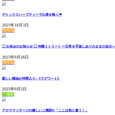
デトックスハーブティーで心身を軽く🪽
2025年10月3日
コラム
◯ お休みのお知らせ ◯ 沖縄リトリート 〜日常を手放しありのままの自分
2025年9月26日
コラム
新しい精油が仲間入り♪《マグワート》
2025年9月5日
ご感想
アロママッサージの嬉しいご感想✨「ここは他と違う！」