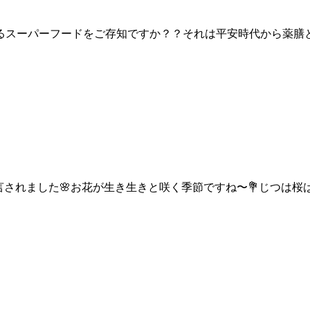
スーパーフードをご存知ですか？？⁡⁡それは平安時代から薬膳
宣言されました🌸お花が生き生きと咲く季節ですね〜💐⁡⁡じつ