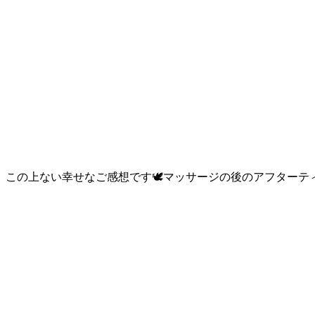
この上ない幸せなご感想です🕊️⁡⁡マッサージの後のアフターテ