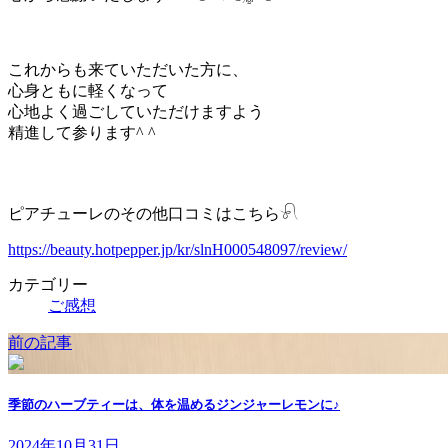
これからも来ていただいた方に、
心身ともに軽くなって
心地よく過ごしていただけますよう
精進して参ります^ ^
ピアチューレのその他口コミはこちら𓍯
https://beauty.hotpepper.jp/kr/slnH000548097/review/
カテゴリー
ご感想
前の記事
季節のハーブティーは、体を温めるジンジャーレモンに♪
2024年10月31日