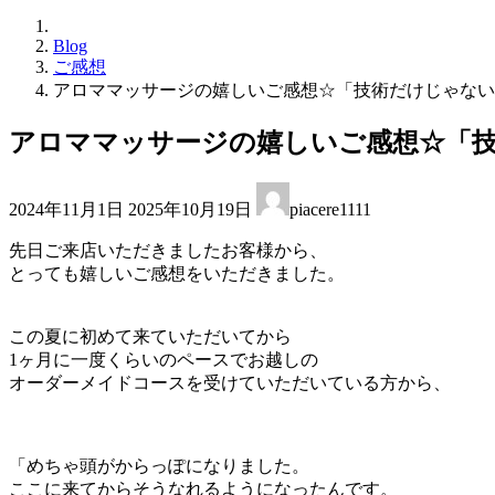
Blog
ご感想
アロママッサージの嬉しいご感想☆「技術だけじゃない
アロママッサージの嬉しいご感想☆「
最
2024年11月1日
2025年10月19日
piacere1111
終
更
先日ご来店いただきましたお客様から、
新
とっても嬉しいご感想をいただきました。
日
時
:
この夏に初めて来ていただいてから
1ヶ月に一度くらいのペースでお越しの
オーダーメイドコースを受けていただいている方から、
「めちゃ頭がからっぽになりました。
ここに来てからそうなれるようになったんです。