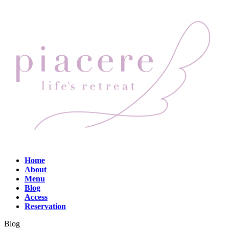
コ
ナ
ン
ビ
テ
ゲ
ン
ー
ツ
シ
へ
ョ
ス
ン
キ
に
ッ
移
プ
動
Home
About
Menu
Blog
Access
Reservation
Blog